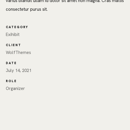
varius blandit ullam id dolor sit amet non magna. Cras mattis
consectetur purus sit.
CATEGORY
Exihibit
CLIENT
WolfThemes
DATE
July 14, 2021
ROLE
Organizer